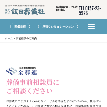
内
年中無休・24時
TEL 0157-23-
容
間対応
5926
を
ス
メ
キ
ニ
葬儀日程
見積りシミュレーション
ッ
ュ
プ
ー
ホーム
事前相談のご案内
葬儀事前相談員に
ご相談ください
お葬式のことがよくわからない、どんな準備をすればいいのか、費用はい
くらくらいなのか…。お葬式に対する様々な疑問に、葬儀事前相談員がお