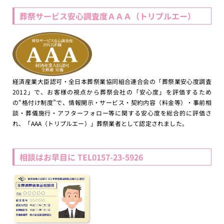
葬祭サービス安心調査度ＡＡＡ（トリプルエー）
経済産業大臣認可・全日本葬祭業協同組合連合会の「葬祭業安心度調査
2012」で、お客様の視点から葬祭会社の「安心度」を評価するため
の“格付け制度”で、情報開示・サービス・契約内容（料金等）・事前相
談・葬儀施行・アフターフォロー等に関する安心度を総合的に評価さ
れ、「AAA（トリプルエー）」葬祭業者として認定されました。
相談はお早目に TEL0157-23-5926