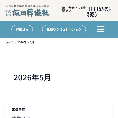
内
年中無休・24時
TEL 0157-23-
容
間対応
5926
を
ス
メ
キ
ニ
葬儀日程
見積りシミュレーション
ッ
ュ
プ
ー
ホーム
2026年
5月
2026年5月
葬儀日程